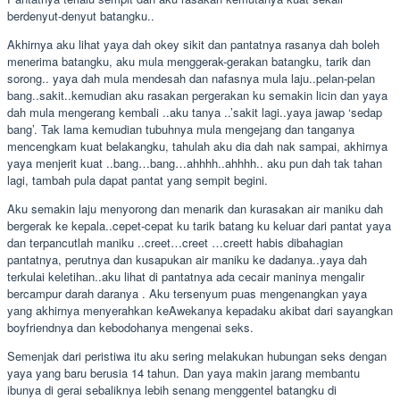
berdenyut-denyut batangku..
Akhirnya aku lihat yaya dah okey sikit dan pantatnya rasanya dah boleh
menerima batangku, aku mula menggerak-gerakan batangku, tarik dan
sorong.. yaya dah mula mendesah dan nafasnya mula laju..pelan-pelan
bang..sakit..kemudian aku rasakan pergerakan ku semakin licin dan yaya
dah mula mengerang kembali ..aku tanya ..’sakit lagi..yaya jawap ‘sedap
bang’. Tak lama kemudian tubuhnya mula mengejang dan tanganya
mencengkam kuat belakangku, tahulah aku dia dah nak sampai, akhirnya
yaya menjerit kuat ..bang…bang…ahhhh..ahhhh.. aku pun dah tak tahan
lagi, tambah pula dapat pantat yang sempit begini.
Aku semakin laju menyorong dan menarik dan kurasakan air maniku dah
bergerak ke kepala..cepet-cepat ku tarik batang ku keluar dari pantat yaya
dan terpancutlah maniku ..creet…creet …creett habis dibahagian
pantatnya, perutnya dan kusapukan air maniku ke dadanya..yaya dah
terkulai keletihan..aku lihat di pantatnya ada cecair maninya mengalir
bercampur darah daranya . Aku tersenyum puas mengenangkan yaya
yang akhirnya menyerahkan keAwekanya kepadaku akibat dari sayangkan
boyfriendnya dan kebodohanya mengenai seks.
Semenjak dari peristiwa itu aku sering melakukan hubungan seks dengan
yaya yang baru berusia 14 tahun. Dan yaya makin jarang membantu
ibunya di gerai sebaliknya lebih senang menggentel batangku di