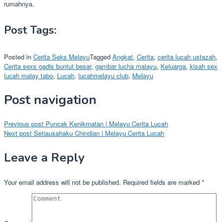
rumahnya.
Post Tags:
Posted in
Cerita Seks Melayu
Tagged
Angkat
,
Cerita
,
cerita lucah ustazah
,
Cerita sexs gadis buntut besar
,
gambar lucha malayu
,
Keluarga
,
kisah sex
lucah malay tabo
,
Lucah
,
lucahmelayu club
,
Melayu
Post navigation
Previous post
Puncak Kenikmatan | Melayu Cerita Lucah
Next post
Setiausahaku Chindian | Melayu Cerita Lucah
Leave a Reply
Your email address will not be published.
Required fields are marked
*