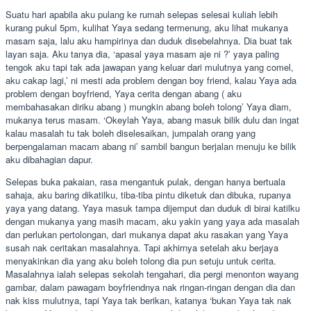
Suatu hari apabila aku pulang ke rumah selepas selesai kuliah lebih
kurang pukul 5pm, kulihat Yaya sedang termenung, aku lihat mukanya
masam saja, lalu aku hampirinya dan duduk disebelahnya. Dia buat tak
layan saja. Aku tanya dia, ‘apasal yaya masam aje ni ?’ yaya paling
tengok aku tapi tak ada jawapan yang keluar dari mulutnya yang comel,
aku cakap lagi,’ ni mesti ada problem dengan boy friend, kalau Yaya ada
problem dengan boyfriend, Yaya cerita dengan abang ( aku
membahasakan diriku abang ) mungkin abang boleh tolong’ Yaya diam,
mukanya terus masam. ‘Okeylah Yaya, abang masuk bilik dulu dan ingat
kalau masalah tu tak boleh diselesaikan, jumpalah orang yang
berpengalaman macam abang ni’ sambil bangun berjalan menuju ke bilik
aku dibahagian dapur.
Selepas buka pakaian, rasa mengantuk pulak, dengan hanya bertuala
sahaja, aku baring dikatilku, tiba-tiba pintu diketuk dan dibuka, rupanya
yaya yang datang. Yaya masuk tampa dijemput dan duduk di birai katilku
dengan mukanya yang masih macam, aku yakin yang yaya ada masalah
dan perlukan pertolongan, dari mukanya dapat aku rasakan yang Yaya
susah nak ceritakan masalahnya. Tapi akhirnya setelah aku berjaya
menyakinkan dia yang aku boleh tolong dia pun setuju untuk cerita.
Masalahnya ialah selepas sekolah tengahari, dia pergi menonton wayang
gambar, dalam pawagam boyfriendnya nak ringan-ringan dengan dia dan
nak kiss mulutnya, tapi Yaya tak berikan, katanya ‘bukan Yaya tak nak