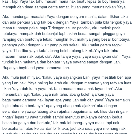
kasi, tapi Yaya tak tahu macam mana nak buat’, lepas tu boyfriendnya
merajuk dan diam sampai cerita tamat. Itulah yang merunsingkan Yaya.
Aku mendengar masalah Yaya dengan senyum manis, dalam fikiran aku
dah ada perkara yang tak baik dengan Yaya, tambah pula bila tengok yaya
masa tu hanya pakai baju T dengan seluar pendek, aku melirik pada
teteknya, nampak dah berbonjol tapi taklah besar sangat, pinggangnya
ramping dan bontotnya lebar, mungkin ikut maknya yang besar bontotnya,
pahanya gebu dengan kulit yang putih sekali. Aku mulai geram tegok
yaya. Tiba-tiba yaya kata’ abang boleh tolong tak ni..Yaya tak tahu
macam mana nak pujuk dia’. Aku tanya yaya ‘yaya sayangkan dia’ . Yaya
tunduk kan mukanya dan berkata ‘ yaya sayang sangat dengan Lan’.
Rupanya boyfriend yaya namanya Lan.
Aku mula jual minyak, ‘kalau yaya sayangkan Lan, yaya mestilah beri apa
yang Lan nak’ Yaya paling ke arah aku dengan matanya yang terbuka luas
‘ kan Yaya dah kata yaya tak tahu macam mana nak layan Lan’ .Aku
menambah lagi, ‘kalau yaya nak tahu, abang boleh ajarkan yaya
bagaimana caranya nak layan apa yang Lan nak dari yaya’ Yaya semakin
ingin tahu dan bertanya ‘ apa yang abang nak ajarkan’ aku dengan
selamba menjawap ‘abang akan ajarkan bagaimana nak kiss dan ringan-
ringan’ lepas tu yaya tunduk sambil menutup mukanya dengan kedua
belah tanganya dan berkata,’ tak nak lah bang.. yaya malu’ tapi nak
berusaha lari atau keluar dari bilik aku, jadi aku rasa yaya memang nak
suruh aku jar dia dan bila dia dah pandai bolehlah dia berasmara dengan