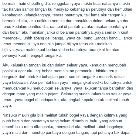
bermain-main di putting dia, renggekan yaya makin kuat nafasnya makin
tak karuan sambil tangan ku merayap kebahagian perutnya dan kemudian
kebahagian kelangkangnya, terasa pantatnya, tak lama aku tangan ku
bermain disitu, aku naikkan semula dan masukkan dalam seluarnya dan
terus kedalam panties dia, sampai di pantatnya aku rasakan pantatnya
dah berair, aku mainkan jariku di belahan pantatnya,,yaya semakin kuat
merengek…uhhh abang geli bangg,,,yaya geli bang…jangan bang… jariku
terus mencari bijinya dan bila jumpa bijinya terus aku mainkan
bijinya..yaya makin kuat berbunyi dan bontotnya terangkat ke atas
pehanya kuat mengepit tanganku.
Aku keluarkan tangan ku dari dalam seluar yaya, kemudian mengubah
posisiku agar aku lagi bebas memainkan perananku, bibirku terus
bergerak dari tetek ke bahagian perut sambil tanganku menarik seluar
yaya kebawah. Aku perintahkan yaya mengangkat sedikt bontotnya untuk
memudahkan ku melucutkan seluarnya, yaya lakukan tanpa bantahan dan
dengan mata yang masih pejam. Sekarang sudah kulucutkan seluar yaya
terus ..yaya bogel di hadapanku, aku angkat kepala untuk melihat tubuh
yaya.
Nafsuku makin gila bila melihat tubuh bogel yaya dengan kulitnya yang
putih bersih dan pantatnya yang belum ditumbuhi bulu, yang adapun
seperti bulu roma ditanganku, menyedari aku melihat tubuh bogelnya,
yaya malu dan menutup pantatya dengan tangan, tapi pehanya tak dapat