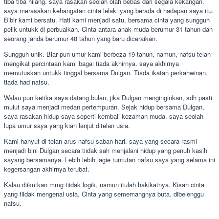
tiba tiba hilang. saya rasakan seolah olah bebas dari segala kekangan.
saya merasakan kehangatan cinta lelaki yang berada di hadapan saya itu.
Bibir kami bersatu. Hati kami menjadi satu, bersama cinta yang sungguh
pelik untukk di perbualkan. Cinta antara anak muda berumur 31 tahun dan
seorang janda berumur 48 tahun yang baru diceraikan.
Sungguh unik. Biar pun umur kami berbeza 19 tahun, namun, nafsu telah
mengikat percintaan kami bagai tiada akhirnya. saya akhirnya
memutuskan untukk tinggal bersama Dulgan. Tiada ikatan perkahwinan,
tiada had nafsu.
Walau pun ketika saya datang bulan, jika Dulgan menginginkan, sdh pasti
mulut saya menjadi medan pertempuran. Sejak hidup bersama Dulgan,
saya rasakan hidup saya seperti kembali kezaman muda. saya seolah
lupa umur saya yang kian lanjut ditelan usia.
Kami hanyut di telan arus nafsu saban hari. saya yang secara rasmi
menjadi bini Dulgan secara tiidak sah menjalani hidup yang penuh kasih
sayang bersamanya. Lebih lebih lagie tuntutan nafsu saya yang selama ini
kegersangan akhirnya terubat.
Kalau diikutkan mmg tiidak logik, namun itulah hakikatnya. Kisah cinta
yang tiidak mengenal usia. Cinta yang sememangnya buta. dibelenggu
nafsu.