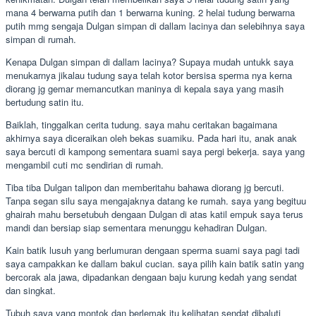
mana 4 berwarna putih dan 1 berwarna kuning. 2 helai tudung berwarna
putih mmg sengaja Dulgan simpan di dallam lacinya dan selebihnya saya
simpan di rumah.
Kenapa Dulgan simpan di dallam lacinya? Supaya mudah untukk saya
menukarnya jikalau tudung saya telah kotor bersisa sperma nya kerna
diorang jg gemar memancutkan maninya di kepala saya yang masih
bertudung satin itu.
Baiklah, tinggalkan cerita tudung. saya mahu ceritakan bagaimana
akhirnya saya diceraikan oleh bekas suamiku. Pada hari itu, anak anak
saya bercuti di kampong sementara suami saya pergi bekerja. saya yang
mengambil cuti mc sendirian di rumah.
Tiba tiba Dulgan talipon dan memberitahu bahawa diorang jg bercuti.
Tanpa segan silu saya mengajaknya datang ke rumah. saya yang begituu
ghairah mahu bersetubuh dengaan Dulgan di atas katil empuk saya terus
mandi dan bersiap siap sementara menunggu kehadiran Dulgan.
Kain batik lusuh yang berlumuran dengaan sperma suami saya pagi tadi
saya campakkan ke dallam bakul cucian. saya pilih kain batik satin yang
bercorak ala jawa, dipadankan dengaan baju kurung kedah yang sendat
dan singkat.
Tubuh saya yang montok dan berlemak itu kelihatan sendat dibaluti