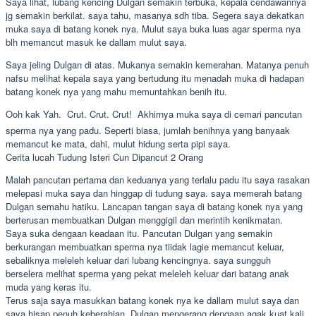
Saya lihat, lubang kencing Dulgan semakin terbuka, kepala cendawannya
jg semakin berkilat. saya tahu, masanya sdh tiba. Segera saya dekatkan
muka saya di batang konek nya. Mulut saya buka luas agar sperma nya
blh memancut masuk ke dallam mulut saya.
Saya jeling Dulgan di atas. Mukanya semakin kemerahan. Matanya penuh
nafsu melihat kepala saya yang bertudung itu menadah muka di hadapan
batang konek nya yang mahu memuntahkan benih itu.
Ooh kak Yah.  Crut. Crut. Crut!  Akhirnya muka saya di cemari pancutan
sperma nya yang padu. Seperti biasa, jumlah benihnya yang banyaak
memancut ke mata, dahi, mulut hidung serta pipi saya.
Cerita lucah Tudung Isteri Cun Dipancut 2 Orang
Malah pancutan pertama dan keduanya yang terlalu padu itu saya rasakan
melepasi muka saya dan hinggap di tudung saya. saya memerah batang
Dulgan semahu hatiku. Lancapan tangan saya di batang konek nya yang
berterusan membuatkan Dulgan menggigil dan merintih kenikmatan.
Saya suka dengaan keadaan itu. Pancutan Dulgan yang semakin
berkurangan membuatkan sperma nya tiidak lagie memancut keluar,
sebaliknya meleleh keluar dari lubang kencingnya. saya sungguh
berselera melihat sperma yang pekat meleleh keluar dari batang anak
muda yang keras itu.
Terus saja saya masukkan batang konek nya ke dallam mulut saya dan
saya hisap penuh keberahian. Dulgan mengerang dengaan agak kuat kali