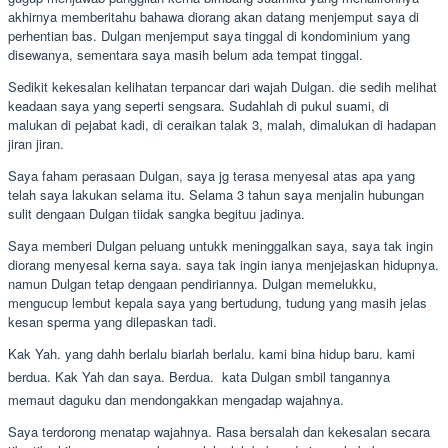
akhirnya memberitahu bahawa diorang akan datang menjemput saya di
perhentian bas. Dulgan menjemput saya tinggal di kondominium yang
disewanya, sementara saya masih belum ada tempat tinggal.
Sedikit kekesalan kelihatan terpancar dari wajah Dulgan. die sedih melihat
keadaan saya yang seperti sengsara. Sudahlah di pukul suami, di
malukan di pejabat kadi, di ceraikan talak 3, malah, dimalukan di hadapan
jiran jiran.
Saya faham perasaan Dulgan, saya jg terasa menyesal atas apa yang
telah saya lakukan selama itu. Selama 3 tahun saya menjalin hubungan
sulit dengaan Dulgan tiidak sangka begituu jadinya.
Saya memberi Dulgan peluang untukk meninggalkan saya, saya tak ingin
diorang menyesal kerna saya. saya tak ingin ianya menjejaskan hidupnya.
namun Dulgan tetap dengaan pendiriannya. Dulgan memelukku,
mengucup lembut kepala saya yang bertudung, tudung yang masih jelas
kesan sperma yang dilepaskan tadi.
Kak Yah. yang dahh berlalu biarlah berlalu. kami bina hidup baru. kami
berdua. Kak Yah dan saya. Berdua.  kata Dulgan smbil tangannya
memaut daguku dan mendongakkan mengadap wajahnya.
Saya terdorong menatap wajahnya. Rasa bersalah dan kekesalan secara