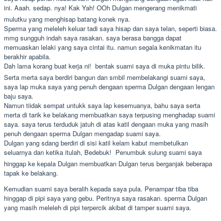
ini. Aaah. sedap. nya! Kak Yah! OOh Dulgan mengerang menikmati
mulutku yang menghisap batang konek nya.
Sperma yang meleleh keluar tadi saya hisap dan saya telan, seperti biasa.
mmg sungguh indah saya rasakan. saya berasa bangga dapat
memuaskan lelaki yang saya cintai itu. namun segala kenikmatan itu
berakhir apabila.
Dah lama korang buat kerja ni!  bentak suami saya di muka pintu bilik.
Serta merta saya berdiri bangun dan smbil membelakangi suami saya,
saya lap muka saya yang penuh dengaan sperma Dulgan dengaan lengan
baju saya.
Namun tiidak sempat untukk saya lap kesemuanya, bahu saya serta
merta di tarik ke belakang membuatkan saya terpusing menghadap suami
saya. saya terus terduduk jatuh di atas katil dengaan muka yang masih
penuh dengaan sperma Dulgan mengadap suami saya.
Dulgan yang sdang berdiri di sisi katil kelam kabut membetulkan
seluarnya dan ketika itulah, Bedebuk!  Penumbuk sulung suami saya
hinggap ke kepala Dulgan membuatkan Dulgan terus berganjak beberapa
tapak ke belakang.
Kemudian suami saya beralih kepada saya pula. Penampar tiba tiba
hinggap di pipi saya yang gebu. Peritnya saya rasakan. sperma Dulgan
yang masih meleleh di pipi terpercik akibat di tamper suami saya.