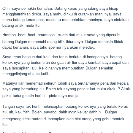
Ohh. saya semakin bernafsu. Batang keras yang sdang saya hisap
mengghairahkan diriku. saya mahu diriku di curahkan mani nya. saya
mahu batang keras anak muda itu memuntahkan maninya. saya cintakan
batang anak muda itu.
Hmmph. hoof. hoof. hmmnnph.  suara dari mulut saya yang dipenuhi
batang Dulgan memenuhi ruang bilik tidur saya. Dulgan semakin tiidak
dapat bertahan. saya tahu sperma nya akan meledak.
Saya terus bangun dari katil dan terus berlutut di hadapannya. batang
konek nya yang berlumuran dengaan air liur saya kembali saya capai dan
saya lancapkan laju. Kelicinannya membuatkan Dulgan semakin
menggelinjang di atas katil.
Matanya liar memerhati seluruh tubuh saya terutamanya peha dan kepala
saya yang bertudung itu. Boleh tak sayang pancut kat muka akak. ? Akak
pakai tudung satin hari ni.  pinta saya manja.
Tangan saya tak henti melancapkan batang konek nya yang terlalu keras
itu. uh. kak Yah. Boleh. sayang. dahh ingin keluar dahh ni.  Dulgan
mengerang kenikmatan di lancapkan oleh bini orang yang gebu montok
itu.