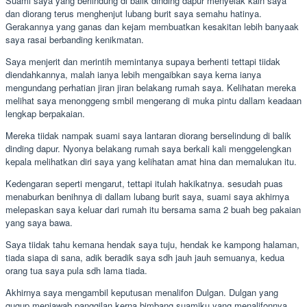
Suami saya yang berlindung di balik dinding dapur menyelak kain saya
dan diorang terus menghenjut lubang burit saya semahu hatinya.
Gerakannya yang ganas dan kejam membuatkan kesakitan lebih banyaak
saya rasai berbanding kenikmatan.
Saya menjerit dan merintih memintanya supaya berhenti tettapi tiidak
diendahkannya, malah ianya lebih mengaibkan saya kerna ianya
mengundang perhatian jiran jiran belakang rumah saya. Kelihatan mereka
melihat saya menonggeng smbil mengerang di muka pintu dallam keadaan
lengkap berpakaian.
Mereka tiidak nampak suami saya lantaran diorang berselindung di balik
dinding dapur. Nyonya belakang rumah saya berkali kali menggelengkan
kepala melihatkan diri saya yang kelihatan amat hina dan memalukan itu.
Kedengaran seperti mengarut, tettapi itulah hakikatnya. sesudah puas
menaburkan benihnya di dallam lubang burit saya, suami saya akhirnya
melepaskan saya keluar dari rumah itu bersama sama 2 buah beg pakaian
yang saya bawa.
Saya tiidak tahu kemana hendak saya tuju, hendak ke kampong halaman,
tiada siapa di sana, adik beradik saya sdh jauh jauh semuanya, kedua
orang tua saya pula sdh lama tiada.
Akhirnya saya mengambil keputusan menalifon Dulgan. Dulgan yang
gugup menjawab panggilan kerna bimbang suamiku yang menalifonnya