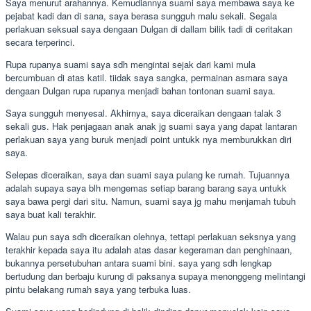
Saya menurut arahannya. Kemudiannya suami saya membawa saya ke
pejabat kadi dan di sana, saya berasa sungguh malu sekali. Segala
perlakuan seksual saya dengaan Dulgan di dallam bilik tadi di ceritakan
secara terperinci.
Rupa rupanya suami saya sdh mengintai sejak dari kami mula
bercumbuan di atas katil. tiidak saya sangka, permainan asmara saya
dengaan Dulgan rupa rupanya menjadi bahan tontonan suami saya.
Saya sungguh menyesal. Akhirnya, saya diceraikan dengaan talak 3
sekali gus. Hak penjagaan anak anak jg suami saya yang dapat lantaran
perlakuan saya yang buruk menjadi point untukk nya memburukkan diri
saya.
Selepas diceraikan, saya dan suami saya pulang ke rumah. Tujuannya
adalah supaya saya blh mengemas setiap barang barang saya untukk
saya bawa pergi dari situ. Namun, suami saya jg mahu menjamah tubuh
saya buat kali terakhir.
Walau pun saya sdh diceraikan olehnya, tettapi perlakuan seksnya yang
terakhir kepada saya itu adalah atas dasar kegeraman dan penghinaan,
bukannya persetubuhan antara suami bini. saya yang sdh lengkap
bertudung dan berbaju kurung di paksanya supaya menonggeng melintangi
pintu belakang rumah saya yang terbuka luas.