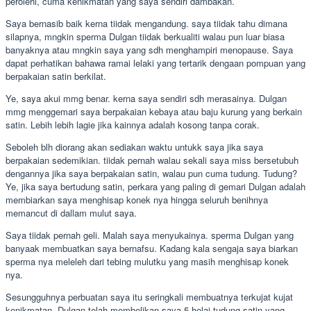
perolehi, cuma kenikmatan yang saya sendiri dambakan.
Saya bernasib baik kerna tiidak mengandung. saya tiidak tahu dimana
silapnya, mngkin sperma Dulgan tiidak berkualiti walau pun luar biasa
banyaknya atau mngkin saya yang sdh menghampiri menopause. Saya
dapat perhatikan bahawa ramai lelaki yang tertarik dengaan pompuan yang
berpakaian satin berkilat.
Ye, saya akui mmg benar. kerna saya sendiri sdh merasainya. Dulgan
mmg menggemari saya berpakaian kebaya atau baju kurung yang berkain
satin. Lebih lebih lagie jika kainnya adalah kosong tanpa corak.
Seboleh blh diorang akan sediakan waktu untukk saya jika saya
berpakaian sedemikian. tiidak pernah walau sekali saya miss bersetubuh
dengannya jika saya berpakaian satin, walau pun cuma tudung. Tudung?
Ye, jika saya bertudung satin, perkara yang paling di gemari Dulgan adalah
membiarkan saya menghisap konek nya hingga seluruh benihnya
memancut di dallam mulut saya.
Saya tiidak pernah geli. Malah saya menyukainya. sperma Dulgan yang
banyaak membuatkan saya bernafsu. Kadang kala sengaja saya biarkan
sperma nya meleleh dari tebing mulutku yang masih menghisap konek
nya.
Sesungguhnya perbuatan saya itu seringkali membuatnya terkujat kujat
kenikmatan. Dulgan telah membelikan saya 5 helai tudung satin yang