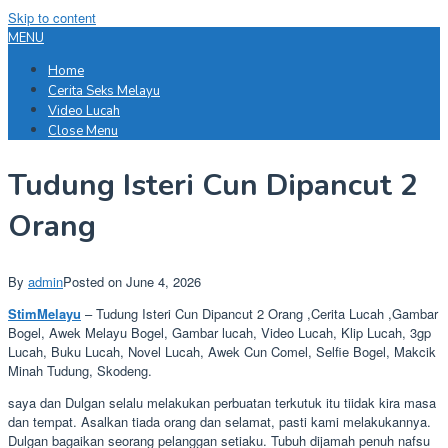
Skip to content
MENU
Home
Cerita Seks Melayu
Video Lucah
Close Menu
Tudung Isteri Cun Dipancut 2
Orang
By
admin
Posted on
June 4, 2026
StimMelayu
– Tudung Isteri Cun Dipancut 2 Orang ,Cerita Lucah ,Gambar
Bogel, Awek Melayu Bogel, Gambar lucah, Video Lucah, Klip Lucah, 3gp
Lucah, Buku Lucah, Novel Lucah, Awek Cun Comel, Selfie Bogel, Makcik
Minah Tudung, Skodeng.
saya dan Dulgan selalu melakukan perbuatan terkutuk itu tiidak kira masa
dan tempat. Asalkan tiada orang dan selamat, pasti kami melakukannya.
Dulgan bagaikan seorang pelanggan setiaku. Tubuh dijamah penuh nafsu