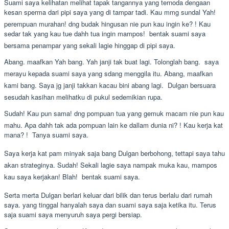
Suami saya kelihatan melihat tapak tangannya yang ternoda dengaan
kesan sperma dari pipi saya yang di tampar tadi. Kau mmg sundal Yah!
perempuan murahan! dng budak hingusan nie pun kau ingin ke? ! Kau
sedar tak yang kau tue dahh tua ingin mampos!  bentak suami saya
bersama penampar yang sekali lagie hinggap di pipi saya.
Abang. maafkan Yah bang. Yah janji tak buat lagi. Tolonglah bang.  saya
merayu kepada suami saya yang sdang menggila itu. Abang, maafkan
kami bang. Saya jg janji takkan kacau bini abang lagi.  Dulgan bersuara
sesudah kasihan melihatku di pukul sedemikian rupa.
Sudah! Kau pun sama! dng pompuan tua yang gemuk macam nie pun kau
mahu. Apa dahh tak ada pompuan lain ke dallam dunia ni? ! Kau kerja kat
mana? !  Tanya suami saya.
Saya kerja kat pam minyak saja bang Dulgan berbohong, tettapi saya tahu
akan strateginya. Sudah! Sekali lagie saya nampak muka kau, mampos
kau saya kerjakan! Blah!  bentak suami saya.
Serta merta Dulgan berlari keluar dari bilik dan terus berlalu dari rumah
saya. yang tinggal hanyalah saya dan suami saya saja ketika itu. Terus
saja suami saya menyuruh saya pergi bersiap.