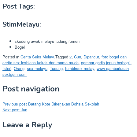
Post Tags:
StimMelayu:
skodeng awek melayu tudung romen
Bogel
Posted in
Cerita Seks Melayu
Tagged
2
,
Cun
,
Dipancut
,
foto bogel dan
cerita sex lesbians kakak dan mama muda
,
gambar gadis jepun berbogil
,
Isteri
,
Orang
,
sex melayu
,
Tudung
,
tumblrsex melay
,
www gambarlucah
sextgem com
Post navigation
Previous post
Batang Kote Dikerjakan Bohsia Sekolah
Next post
Jun
Leave a Reply