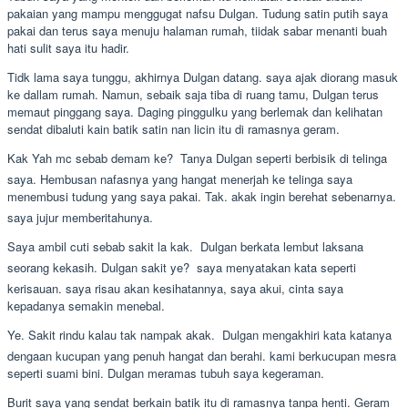
pakaian yang mampu menggugat nafsu Dulgan. Tudung satin putih saya
pakai dan terus saya menuju halaman rumah, tiidak sabar menanti buah
hati sulit saya itu hadir.
Tidk lama saya tunggu, akhirnya Dulgan datang. saya ajak diorang masuk
ke dallam rumah. Namun, sebaik saja tiba di ruang tamu, Dulgan terus
memaut pinggang saya. Daging pinggulku yang berlemak dan kelihatan
sendat dibaluti kain batik satin nan licin itu di ramasnya geram.
Kak Yah mc sebab demam ke?  Tanya Dulgan seperti berbisik di telinga
saya. Hembusan nafasnya yang hangat menerjah ke telinga saya
menembusi tudung yang saya pakai. Tak. akak ingin berehat sebenarnya. 
saya jujur memberitahunya.
Saya ambil cuti sebab sakit la kak.  Dulgan berkata lembut laksana
seorang kekasih. Dulgan sakit ye?  saya menyatakan kata seperti
kerisauan. saya risau akan kesihatannya, saya akui, cinta saya
kepadanya semakin menebal.
Ye. Sakit rindu kalau tak nampak akak.  Dulgan mengakhiri kata katanya
dengaan kucupan yang penuh hangat dan berahi. kami berkucupan mesra
seperti suami bini. Dulgan meramas tubuh saya kegeraman.
Burit saya yang sendat berkain batik itu di ramasnya tanpa henti. Geram