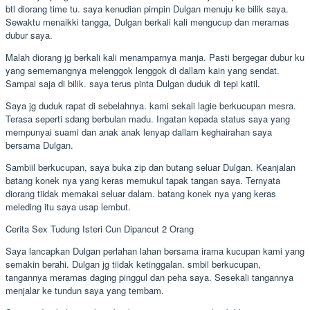
btl diorang time tu. saya kenudian pimpin Dulgan menuju ke bilik saya.
Sewaktu menaikki tangga, Dulgan berkali kali mengucup dan meramas
dubur saya.
Malah diorang jg berkali kali menamparnya manja. Pasti bergegar dubur ku
yang sememangnya melenggok lenggok di dallam kain yang sendat.
Sampai saja di bilik. saya terus pinta Dulgan duduk di tepi katil.
Saya jg duduk rapat di sebelahnya. kami sekali lagie berkucupan mesra.
Terasa seperti sdang berbulan madu. Ingatan kepada status saya yang
mempunyai suami dan anak anak lenyap dallam keghairahan saya
bersama Dulgan.
Sambiil berkucupan, saya buka zip dan butang seluar Dulgan. Keanjalan
batang konek nya yang keras memukul tapak tangan saya. Ternyata
diorang tiidak memakai seluar dalam. batang konek nya yang keras
meleding itu saya usap lembut.
Cerita Sex Tudung Isteri Cun Dipancut 2 Orang
Saya lancapkan Dulgan perlahan lahan bersama irama kucupan kami yang
semakin berahi. Dulgan jg tiidak ketinggalan. smbil berkucupan,
tangannya meramas daging pinggul dan peha saya. Sesekali tangannya
menjalar ke tundun saya yang tembam.