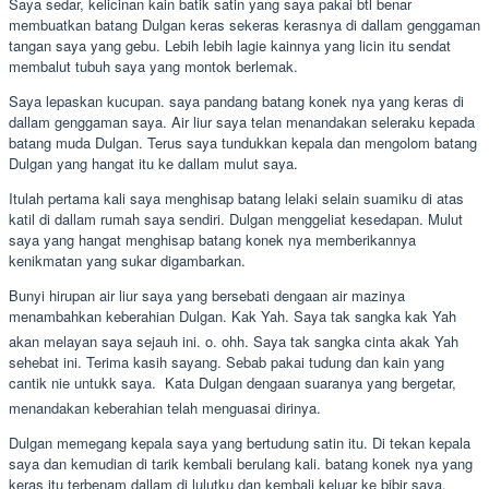
Saya sedar, kelicinan kain batik satin yang saya pakai btl benar
membuatkan batang Dulgan keras sekeras kerasnya di dallam genggaman
tangan saya yang gebu. Lebih lebih lagie kainnya yang licin itu sendat
membalut tubuh saya yang montok berlemak.
Saya lepaskan kucupan. saya pandang batang konek nya yang keras di
dallam genggaman saya. Air liur saya telan menandakan seleraku kepada
batang muda Dulgan. Terus saya tundukkan kepala dan mengolom batang
Dulgan yang hangat itu ke dallam mulut saya.
Itulah pertama kali saya menghisap batang lelaki selain suamiku di atas
katil di dallam rumah saya sendiri. Dulgan menggeliat kesedapan. Mulut
saya yang hangat menghisap batang konek nya memberikannya
kenikmatan yang sukar digambarkan.
Bunyi hirupan air liur saya yang bersebati dengaan air mazinya
menambahkan keberahian Dulgan. Kak Yah. Saya tak sangka kak Yah
akan melayan saya sejauh ini. o. ohh. Saya tak sangka cinta akak Yah
sehebat ini. Terima kasih sayang. Sebab pakai tudung dan kain yang
cantik nie untukk saya.  Kata Dulgan dengaan suaranya yang bergetar,
menandakan keberahian telah menguasai dirinya.
Dulgan memegang kepala saya yang bertudung satin itu. Di tekan kepala
saya dan kemudian di tarik kembali berulang kali. batang konek nya yang
keras itu terbenam dallam di lulutku dan kembali keluar ke bibir saya.