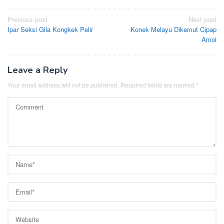
Post
Previous post
Next post
Ipar Seksi Gila Kongkek Pelir
Konek Melayu Dikemut Cipap
navigation
Amoi
Leave a Reply
Your email address will not be published.
Required fields are marked
*