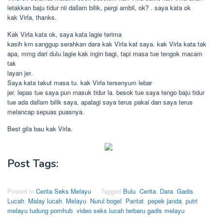
letakkan baju tidur nii dallam bilik, pergi ambil, ok? . saya kata ok
kak Virla, thanks.
Kak Virla kata ok, saya kata lagie terima
kasih krn sanggup serahkan dara kak Virla kat saya. kak Virla kata tak
apa, mmg dari dulu lagie kak ingin bagi, tapi masa tue tengok macam
tak
layan jer.
Saya kata takut masa tu. kak Virla tersenyum lebar
jer. lepas tue saya pun masuk tidur la. besok tue saya tengo baju tidur
tue ada dallam bilik saya, apalagi saya terus pakai dan saya terus
melancap sepuas puasnya.
Best gila bau kak Virla.
Post Tags:
Posted in
Cerita Seks Melayu
Tagged
Bulu
,
Cerita
,
Dara
,
Gadis
,
Lucah
,
Malay lucah
,
Melayu
,
Nurul bogel
,
Pantat
,
pepek janda
,
putri
melayu tudung pornhub
,
video seks lucah terbaru gadis melayu