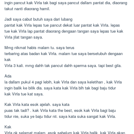
ingin pancut kak Virla tak bagi saya pancut dallam pantat dia, diaorang
takut nanti diaorang hamil.
Jadi saya cabut butuh saya dari lubang
pantat kak Virla lepas tue pancut dekat luar pantat kak Virla. lepas
tue kak Virla lap pantat diaorang dengaan tangan saya lepas tue kak
Virla jilat tangan saya.
Mmg nikmat habis malam tu. saya terus
terbaring atas badan kak Virla. malam tue saya bersetubuh dengaan
kak
Virla 3 kali. mmg dahh tak pancut dahh sperma saya. tapi best gila.
Ada
la dallam pukul 4 pagi lebih, kak Virla dan saya keletihan , kak Virla
ingin balik ke bilik dia. saya kata kak Virla blh tak bagi baju tidur
kak Virla tue kat saya.
Kak Virla kata esok ajelah. saya kata
puas tak tadi? . kak Virla kata the best, esok kak Virla bagi baju
tidur nie, suka ye baju tidur nii. saya kata suka sangat kak Virla.
Kak
Virla ok selamat malam. esok sebelum kak Virla balik, kak Virla akan