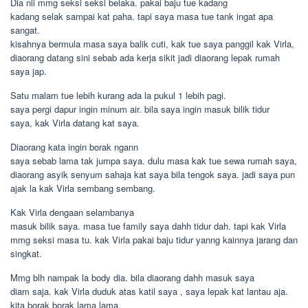
Dia nii mmg seksi seksi belaka. pakai baju tue kadang
kadang selak sampai kat paha. tapi saya masa tue tank ingat apa
sangat.
kisahnya bermula masa saya balik cuti, kak tue saya panggil kak Virla,
diaorang datang sini sebab ada kerja sikit jadi diaorang lepak rumah
saya jap.
Satu malam tue lebih kurang ada la pukul 1 lebih pagi.
saya pergi dapur ingin minum air. bila saya ingin masuk bilik tidur
saya, kak Virla datang kat saya.
Diaorang kata ingin borak ngann
saya sebab lama tak jumpa saya. dulu masa kak tue sewa rumah saya,
diaorang asyik senyum sahaja kat saya bila tengok saya. jadi saya pun
ajak la kak Virla sembang sembang.
Kak Virla dengaan selambanya
masuk bilik saya. masa tue family saya dahh tidur dah. tapi kak Virla
mmg seksi masa tu. kak Virla pakai baju tidur yanng kainnya jarang dan
singkat.
Mmg blh nampak la body dia. bila diaorang dahh masuk saya
diam saja. kak Virla duduk atas katil saya , saya lepak kat lantau aja.
kita borak borak lama lama.