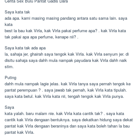
Cerita Sex Bulu Pantat Gadis Dara
Saya kata tak
ada apa. kami masing masing pandang antara satu sama lain. saya
kata
best la bau kak Virla, kak Virla pakai perfume apa? . kak Virla kata
tak pakai apa apa perfume, kenape nii? .
Saya kata tak ada apa
la, sahaja jer, ghairah saya tengok kak Virla. kak Virla senyum jer. di
disitu sahaja saya dahh mula nampak payudara kak Virla dahh naik
stim.
Puting
dahh mula nampak lagie jelas. kak Virla tanya saya pernah tengok ke
pantat perempuan ? . saya jawab tak pernah, kak Virla kata tipulah.
saya kata betul. kak Virla kata nii, tengah tengok kak Virla punya.
Saya
kata yalah. baru malam nie. kak Virla kata cantik tak? . saya kata
cantik kak Virla dengaan bentuknya. saya dekatkan hidung saya dekat
pantat kak Virla dengaan beraninya dan saya kata boleh tahan la bau
pantat kak Virla.