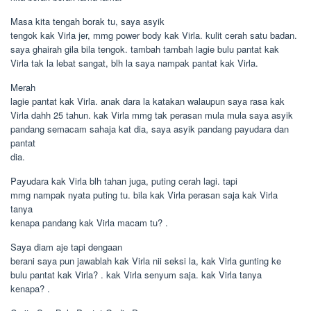
Masa kita tengah borak tu, saya asyik
tengok kak Virla jer, mmg power body kak Virla. kulit cerah satu badan.
saya ghairah gila bila tengok. tambah tambah lagie bulu pantat kak
Virla tak la lebat sangat, blh la saya nampak pantat kak Virla.
Merah
lagie pantat kak Virla. anak dara la katakan walaupun saya rasa kak
Virla dahh 25 tahun. kak Virla mmg tak perasan mula mula saya asyik
pandang semacam sahaja kat dia, saya asyik pandang payudara dan
pantat
dia.
Payudara kak Virla blh tahan juga, puting cerah lagi. tapi
mmg nampak nyata puting tu. bila kak Virla perasan saja kak Virla
tanya
kenapa pandang kak Virla macam tu? .
Saya diam aje tapi dengaan
berani saya pun jawablah kak Virla nii seksi la, kak Virla gunting ke
bulu pantat kak Virla? . kak Virla senyum saja. kak Virla tanya
kenapa? .