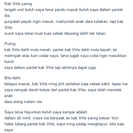
Kak Virla yanng
tengah urut butuh saya terus pandu masuk butuh saya dallam pantat
dia.
punyalah payah ingin masuk, maklumlah anak dara katakan. tapi kak
Virla
suruh saya tekan kuat kuat sebab diaorang dahh tak tahan.
Puting
kak Virla dahh mula merah. pantat kak Virla dahh mula basah, air
melimpah atas kain cadar saya. lama jugak saya cuba ingin masukkan
butuh
saya dallam pantat kak Virla tapi akhirnya dapat juga.
Bila dahh
berjaya masuk, kak Virla mmg jerit perlahan saja sebab sakit, lepas tue
saya nampak darah keluar dari pantat kak Virla. saya telah menodai
anak
dara orang malam nie.
Saya terus hayunkan butuh saya sampai adalah
dallam 20 minit. masa tue banyaak air kak Virla yanng keluar. licin
habis lubang pantat kak Virla. saya mmg sedap menghayun. bila saja
saya