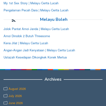
My 1st Sex Story | Melayu Cerita Lucah
Pengalaman Pecah Dara | Melayu Cerita Lucah
Melayu Boleh
Jolok Pantat Amoi Janda | Melayu Cerita Lucah
Amoi Dirodok 2 Butuh Threesome
Kena Jilat | Melayu Cerita Lucah
Angan-Angan Jadi Kenyataan | Melayu Cerita Lucah
Ustazah Kesedapan Dikongkek Konek Mertua
Archives
August 2026
July 2026
June 2026