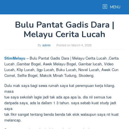
Skip
MENU
to
content
Bulu Pantat Gadis Dara |
Melayu Cerita Lucah
By
admin
Posted on
March 4, 2026
StimMelayu
– Bulu Pantat Gadis Dara | Melayu Cerita Lucah ,Cerita
Lucah ,Gambar Bogel, Awek Melayu Bogel, Gambar lucah, Video
Lucah, Klip Lucah, 3gp Lucah, Buku Lucah, Novel Lucah, Awek Cun
Comel, Selfie Bogel, Makcik Minah Tudung, Skodeng.
Dulu mak saya bagi sewa rumah saya kat perempuan kerja kilang.
masa
tue saya sekolah lagie jadi tak ada apa apa la. dia nii semua tue
daripada saya, ada la dallam 1 3 tahun. saya sebab kuat study jadi
saya
tak fikir sangat tentang benda benda tak elok walaupun saya nii kuat
melancap.