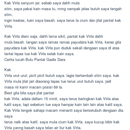
Kak Virla senyum jer. sebab saya dahh mula
stim, saya pakai kain masa tu, mmg nampak jelas butuh saya tengah
stim,
ingin keatas, kain saya basah. saya terus la cium dan jilat pantat kak
Virla.
Kak Virla diam saja. dahh lama sikit, pantat kak Virla dahh
mula basah. tangan saya ramas ramas payudara kak Virla. keras gila
payudara kak Virla. kak Virla pun duduk sekali dengaan saya di atas
lantai lepas tue kak Virla selak kain saya.
Cerita lucah Bulu Pantat Gadis Dara
Kak
Virla urut urut, picit picit butuh saya. lagie bertambah stim saya. kak
Virla mula jilat jari diaorang lepas tue terus urut butuh saya. jadi
masa nii kami macam posisi 69 la.
Best gila bila saya jilat pantat
kak Virla. adala dallam 15 minit, saya terus baringkan kak Virla atas
katil saya, tapi sebelum tue saya hampar kain lain lain atas katil saya.
Kak Virla tengok sahaja macam menanti saya bersetubuh dengaan dia.
saya
terus naik atas katil. saya mula cium kak Virla. saya kucup bibir kak
Virla yanng basah saya telan air liur kak Virla.