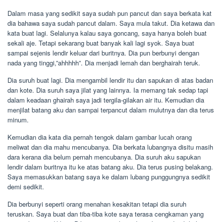
Dalam masa yang sedikit saya sudah pun pancut dan saya berkata kat
dia bahawa saya sudah pancut dalam. Saya mula takut. Dia ketawa dan
kata buat lagi. Selalunya kalau saya goncang, saya hanya boleh buat
sekali aje. Tetapi sekarang buat banyak kali lagi syok. Saya buat
sampai sejenis lendir keluar dari buritnya. Dia pun berbunyi dengan
nada yang tinggi,”ahhhhh”. Dia menjadi lemah dan berghairah teruk.
Dia suruh buat lagi. Dia mengambil lendir itu dan sapukan di atas badan
dan kote. Dia suruh saya jilat yang lainnya. Ia memang tak sedap tapi
dalam keadaan ghairah saya jadi tergila-gilakan air itu. Kemudian dia
menjilat batang aku dan sampai terpancut dalam mulutnya dan dia terus
minum.
Kemudian dia kata dia pernah tengok dalam gambar lucah orang
meliwat dan dia mahu mencubanya. Dia berkata lubangnya disitu masih
dara kerana dia belum pernah mencubanya. Dia suruh aku sapukan
lendir dalam buritnya itu ke atas batang aku. Dia terus pusing belakang.
Saya memasukkan batang saya ke dalam lubang punggungnya sedikit
demi sedikit.
Dia berbunyi seperti orang menahan kesakitan tetapi dia suruh
teruskan. Saya buat dan tiba-tiba kote saya terasa cengkaman yang