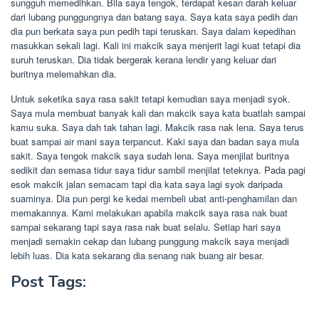
sungguh memedihkan. Bila saya tengok, terdapat kesan darah keluar
dari lubang punggungnya dan batang saya. Saya kata saya pedih dan
dia pun berkata saya pun pedih tapi teruskan. Saya dalam kepedihan
masukkan sekali lagi. Kali ini makcik saya menjerit lagi kuat tetapi dia
suruh teruskan. Dia tidak bergerak kerana lendir yang keluar dari
buritnya melemahkan dia.
Untuk seketika saya rasa sakit tetapi kemudian saya menjadi syok.
Saya mula membuat banyak kali dan makcik saya kata buatlah sampai
kamu suka. Saya dah tak tahan lagi. Makcik rasa nak lena. Saya terus
buat sampai air mani saya terpancut. Kaki saya dan badan saya mula
sakit. Saya tengok makcik saya sudah lena. Saya menjilat buritnya
sedikit dan semasa tidur saya tidur sambil menjilat teteknya. Pada pagi
esok makcik jalan semacam tapi dia kata saya lagi syok daripada
suaminya. Dia pun pergi ke kedai membeli ubat anti-penghamilan dan
memakannya. Kami melakukan apabila makcik saya rasa nak buat
sampai sekarang tapi saya rasa nak buat selalu. Setiap hari saya
menjadi semakin cekap dan lubang punggung makcik saya menjadi
lebih luas. Dia kata sekarang dia senang nak buang air besar.
Post Tags: