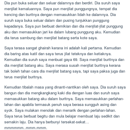
Dia pun buka seluar dan seluar dalamnya dan berdiri. Dia suruh saya
menjilat kemaluannya. Saya pun menjilat punggungnya, tempat dia
kencing dan buritnya dengan memasukkan lidah ke dalamnya. Dia
suruh saya buka seluar dalam dan pusing tunjukkan punggung
kepadanya. Saya pun berbuat demikian dan dia menjilat-jilat punggung
aku dan memasukkan jari ke dalam lubang punggung aku. Kemudian
dia terus sambung dan menjilat batang serta kote saya.
Saya terasa sangat ghairah kerana ini adalah kali pertama. Kemudian
dia baring atas katil dan saya terus jilat teteknya dan ketiaknya.
Kemudian dia suruh saya menbuat gaya 69. Saya menjilat buritnya dan
dia menjilat batang aku. Saya merasa susah menjilat buritnya kerana
tak boleh tahan cara dia menjilat batang saya, tapi saya paksa juga dan
terus menjilat buritnya.
Kemudian tibalah masa yang dinanti-nantikan oleh saya. Dia suruh saya
bangun dan dia mengkangkang kaki dia dengan luas dan suruh saya
memasukkan batang aku dalam buritnya. Saya memasukkan perlahan-
lahan dan apabila termasuk penuh saya berasa sungguh asing dan
syok. Saya mulakan menolak dan menarik dengan perlahan-lahan.
Saya terus berbuat begitu dan mula belajar membuat laju sedikit dan
semakin laju. Dia hanya berbunyi tersekat-sekat…
mmmmmm..mmm.mmm.