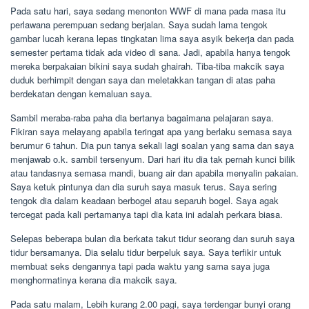
Pada satu hari, saya sedang menonton WWF di mana pada masa itu
perlawana perempuan sedang berjalan. Saya sudah lama tengok
gambar lucah kerana lepas tingkatan lima saya asyik bekerja dan pada
semester pertama tidak ada video di sana. Jadi, apabila hanya tengok
mereka berpakaian bikini saya sudah ghairah. Tiba-tiba makcik saya
duduk berhimpit dengan saya dan meletakkan tangan di atas paha
berdekatan dengan kemaluan saya.
Sambil meraba-raba paha dia bertanya bagaimana pelajaran saya.
Fikiran saya melayang apabila teringat apa yang berlaku semasa saya
berumur 6 tahun. Dia pun tanya sekali lagi soalan yang sama dan saya
menjawab o.k. sambil tersenyum. Dari hari itu dia tak pernah kunci bilik
atau tandasnya semasa mandi, buang air dan apabila menyalin pakaian.
Saya ketuk pintunya dan dia suruh saya masuk terus. Saya sering
tengok dia dalam keadaan berbogel atau separuh bogel. Saya agak
tercegat pada kali pertamanya tapi dia kata ini adalah perkara biasa.
Selepas beberapa bulan dia berkata takut tidur seorang dan suruh saya
tidur bersamanya. Dia selalu tidur berpeluk saya. Saya terfikir untuk
membuat seks dengannya tapi pada waktu yang sama saya juga
menghormatinya kerana dia makcik saya.
Pada satu malam, Lebih kurang 2.00 pagi, saya terdengar bunyi orang