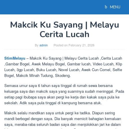
Skip
MENU
to
content
Makcik Ku Sayang | Melayu
Cerita Lucah
By
admin
Posted on
February 21, 2026
StimMelayu
– Makcik Ku Sayang | Melayu Cerita Lucah ,Cerita Lucah
,Gambar Bogel, Awek Melayu Bogel, Gambar lucah, Video Lucah, Klip
Lucah, 3gp Lucah, Buku Lucah, Novel Lucah, Awek Cun Comel, Selfie
Bogel, Makcik Minah Tudung, Skodeng.
Semasa umur saya 6 tahun saya tinggal di rumah sewa bersama
keluarga saya dan makcik saya yang suaminya sudah meninggal. Pada
setiap pagi ibubapa saya akan pergi ke kerja dan kakak saya pula ke
sekolah. Adik saya pula tinggal di kampung bersama atuk.
Makcik selalu mandikan saya untuk pergi ke tadika. Diapun sering
mandi berbogel dengan saya. Dia banyak memicit bahagian kemaluan
saya, meraba-raba seluruh badan saya dan menjolokkan jari ke dalam