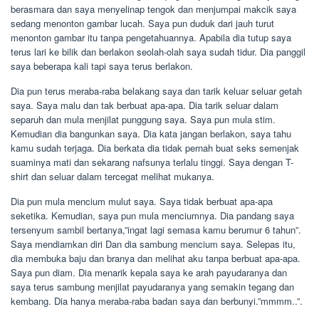
berasmara dan saya menyelinap tengok dan menjumpai makcik saya
sedang menonton gambar lucah. Saya pun duduk dari jauh turut
menonton gambar itu tanpa pengetahuannya. Apabila dia tutup saya
terus lari ke bilik dan berlakon seolah-olah saya sudah tidur. Dia panggil
saya beberapa kali tapi saya terus berlakon.
Dia pun terus meraba-raba belakang saya dan tarik keluar seluar getah
saya. Saya malu dan tak berbuat apa-apa. Dia tarik seluar dalam
separuh dan mula menjilat punggung saya. Saya pun mula stim.
Kemudian dia bangunkan saya. Dia kata jangan berlakon, saya tahu
kamu sudah terjaga. Dia berkata dia tidak pernah buat seks semenjak
suaminya mati dan sekarang nafsunya terlalu tinggi. Saya dengan T-
shirt dan seluar dalam tercegat melihat mukanya.
Dia pun mula mencium mulut saya. Saya tidak berbuat apa-apa
seketika. Kemudian, saya pun mula menciumnya. Dia pandang saya
tersenyum sambil bertanya,”ingat lagi semasa kamu berumur 6 tahun”.
Saya mendiamkan diri Dan dia sambung mencium saya. Selepas itu,
dia membuka baju dan branya dan melihat aku tanpa berbuat apa-apa.
Saya pun diam. Dia menarik kepala saya ke arah payudaranya dan
saya terus sambung menjilat payudaranya yang semakin tegang dan
kembang. Dia hanya meraba-raba badan saya dan berbunyi.”mmmm..”.