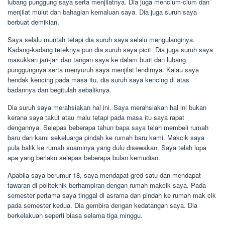
lubang punggung saya serta menjilatnya. Dia juga mencium-cium dan
menjilat mulut dan bahagian kemaluan saya. Dia juga suruh saya
berbuat demikian.
Saya selalu muntah tetapi dia suruh saya selalu mengulanginya.
Kadang-kadang teteknya pun dia suruh saya picit. Dia juga suruh saya
masukkan jari-jari dan tangan saya ke dalam burit dan lubang
punggungnya serta menyuruh saya menjilat lendirnya. Kalau saya
hendak kencing pada masa itu, dia suruh saya kencing di atas
badannya dan begitulah sebaliknya.
Dia suruh saya merahsiakan hal ini. Saya merahsiakan hal ini bukan
kerana saya takut atau malu tetapi pada masa itu saya rapat
dengannya. Selepas beberapa tahun bapa saya telah membeli rumah
baru dan kami sekeluarga pindah ke rumah baru kami. Makcik saya
pula balik ke rumah suaminya yang dulu disewakan. Saya telah lupa
apa yang berlaku selepas beberapa bulan kemudian.
Apabila saya berumur 18, saya mendapat gred satu dan mendapat
tawaran di politeknik berhampiran dengan rumah makcik saya. Pada
semester pertama saya tinggal di asrama dan pindah ke rumah mak cik
pada semester kedua. Dia gembira dengan kedatangan saya. Dia
berkelakuan seperti biasa selama tiga minggu.