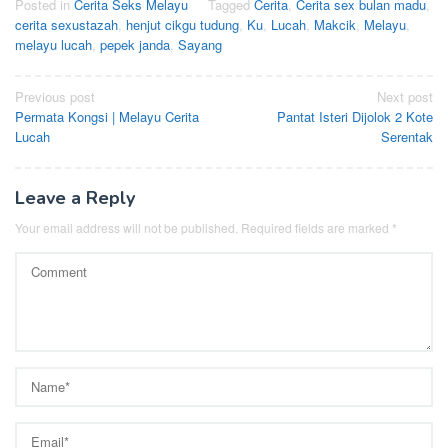
Posted in
Cerita Seks Melayu
Tagged
Cerita
,
Cerita sex bulan madu
,
cerita sexustazah
,
henjut cikgu tudung
,
Ku
,
Lucah
,
Makcik
,
Melayu
,
melayu lucah
,
pepek janda
,
Sayang
Post
Previous post
Next post
Permata Kongsi | Melayu Cerita
Pantat Isteri Dijolok 2 Kote
navigation
Lucah
Serentak
Leave a Reply
Your email address will not be published.
Required fields are marked
*