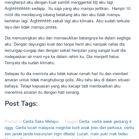
menghenjut aku dengan kuat sambil menggentel biji aku lagi.
Arghhhhhhhhh sedapp.. Itu saja yang aku mampu jeritkan.. Hampir 10
minit dia mendayung lubang belakang aku dan aku tidak mampu
bertahan lagi. Arghhhhhhh sekali lagi aku klimaks. Aku sudah terkulai
layu dan tidak mampu protes.
Dia memusingkan aku dan memasukkan batangnya ke dalam segitiga
aku. Dengan dayungan kuat dan tanpa henti aku nampak nafas dia
tercungap-cungap dan dengan sekali henjutan yang sangat kuat dia
melepaskan air mani nya ke dalam rahim ku. Dia menjerit halus.
Ternyata dia sudah klimaks.
Selepas itu dia meminta aku tidak keluar rumah hari itu dan memberi
amaran untuk tidak menghubungi polis. Aku tahu aku di dalam situasi
bahaya. Tetapi kepuasan yang aku kecapi tadi membuatkan aku
menerima amaran itu dengan hati senang.
Post Tags:
Posted in
Cerita Seks Melayu
Tagged
Cerita
,
cerita awek gersang d
oggy
,
Cerita lucah malaysia megintai burit anak jiran dan perkosa
,
cerita
sex janda janda kesunyian ingin dibelai
,
Lucah
,
main puki mak bidan
,