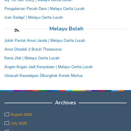
Pengalaman Pecah Dara | Melayu Cerita Lucah
Izan Sedap! | Melayu Cerita Lucah
Melayu Boleh
Jolok Pantat Amoi Janda | Melayu Cerita Lucah
Amoi Dirodok 2 Butuh Threesome
Kena Jilat | Melayu Cerita Lucah
Angan-Angan Jadi Kenyataan | Melayu Cerita Lucah
Ustazah Kesedapan Dikongkek Konek Mertua
Archives
August 2026
July 2026