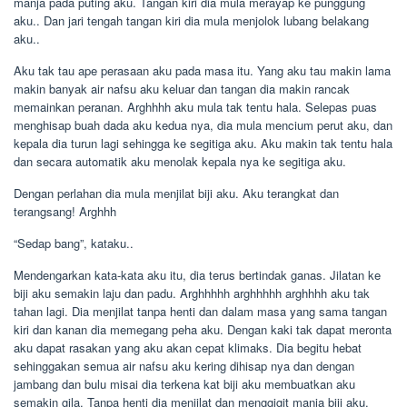
manja pada puting aku. Tangan kiri dia mula merayap ke punggung
aku.. Dan jari tengah tangan kiri dia mula menjolok lubang belakang
aku..
Aku tak tau ape perasaan aku pada masa itu. Yang aku tau makin lama
makin banyak air nafsu aku keluar dan tangan dia makin rancak
memainkan peranan. Arghhhh aku mula tak tentu hala. Selepas puas
menghisap buah dada aku kedua nya, dia mula mencium perut aku, dan
kepala dia turun lagi sehingga ke segitiga aku. Aku makin tak tentu hala
dan secara automatik aku menolak kepala nya ke segitiga aku.
Dengan perlahan dia mula menjilat biji aku. Aku terangkat dan
terangsang! Arghhh
“Sedap bang”, kataku..
Mendengarkan kata-kata aku itu, dia terus bertindak ganas. Jilatan ke
biji aku semakin laju dan padu. Arghhhhh arghhhhh arghhhh aku tak
tahan lagi. Dia menjilat tanpa henti dan dalam masa yang sama tangan
kiri dan kanan dia memegang peha aku. Dengan kaki tak dapat meronta
aku dapat rasakan yang aku akan cepat klimaks. Dia begitu hebat
sehinggakan semua air nafsu aku kering dihisap nya dan dengan
jambang dan bulu misai dia terkena kat biji aku membuatkan aku
semakin gila. Tanpa henti dia menjilat dan menggigit manja biji aku.