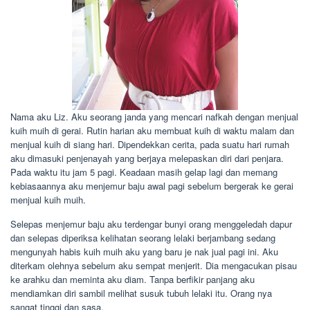
Nama aku Liz. Aku seorang janda yang mencari nafkah dengan menjual
kuih muih di gerai. Rutin harian aku membuat kuih di waktu malam dan
menjual kuih di siang hari. Dipendekkan cerita, pada suatu hari rumah
aku dimasuki penjenayah yang berjaya melepaskan diri dari penjara.
Pada waktu itu jam 5 pagi. Keadaan masih gelap lagi dan memang
kebiasaannya aku menjemur baju awal pagi sebelum bergerak ke gerai
menjual kuih muih.
Selepas menjemur baju aku terdengar bunyi orang menggeledah dapur
dan selepas diperiksa kelihatan seorang lelaki berjambang sedang
mengunyah habis kuih muih aku yang baru je nak jual pagi ini. Aku
diterkam olehnya sebelum aku sempat menjerit. Dia mengacukan pisau
ke arahku dan meminta aku diam. Tanpa berfikir panjang aku
mendiamkan diri sambil melihat susuk tubuh lelaki itu. Orang nya
sangat tinggi dan sasa.