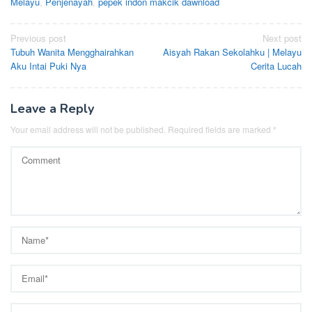
Melayu
,
Penjenayah
,
pepek indon makcik dawnload
Post
Previous post
Next post
Tubuh Wanita Mengghairahkan
Aisyah Rakan Sekolahku | Melayu
navigation
Aku Intai Puki Nya
Cerita Lucah
Leave a Reply
Your email address will not be published.
Required fields are marked
*