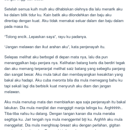
Setelah semua kuih muih aku dihabiskan olehnya dia lalu menarik aku
ke dalam bilik tidur ku. Kain batik aku dilondehkan dan baju aku
direntap dengan kuat. Aku tidak memakai seluar dalam dan baju dalam
pada masa itu.
“Tolong encik..Lepaskan saya”, rayu ku padanya.
“Jangan melawan dan ikut arahan aku”, kata penjenayah itu.
Selepas melihat aku berbogel di depan mata nya, lalu dia pun
menanggalkan baju penjara nya. Kelihatan batang keris dia berdiri tegak
dan aku memang terperanjat melihat saiz batang yang sebegitu panjang
dan sangat besar. Aku mula takut dan membayangkan kesakitan yang
bakal aku hadapi. Aku cuba meronta bila dia mula memegang bahu ku
tapi sekali lagi dia berbisik kuat menyuruh aku diam dan jangan
melawan.
Aku mula menutup mata dan membiarkan apa saja penjenayah itu bakal
lakukan. Dia mula menjilat dan menggigit manja telinga ku. Arghhhhh..
Tiba-tiba nafsu ku datang. Dengan tangan kanan dia mula meraba
segitiga ku. Jari tengah nya mula menggentel biji ku. Arghhh aku mula
menggeliat. Dia mula menghisap breast aku dengan perlahan, gigitan