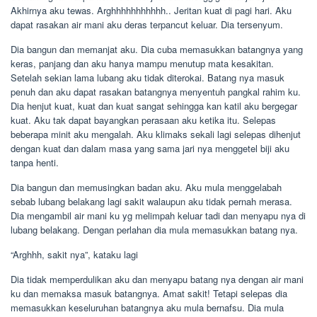
Akhirnya aku tewas. Arghhhhhhhhhhh.. Jeritan kuat di pagi hari. Aku
dapat rasakan air mani aku deras terpancut keluar. Dia tersenyum.
Dia bangun dan memanjat aku. Dia cuba memasukkan batangnya yang
keras, panjang dan aku hanya mampu menutup mata kesakitan.
Setelah sekian lama lubang aku tidak diterokai. Batang nya masuk
penuh dan aku dapat rasakan batangnya menyentuh pangkal rahim ku.
Dia henjut kuat, kuat dan kuat sangat sehingga kan katil aku bergegar
kuat. Aku tak dapat bayangkan perasaan aku ketika itu. Selepas
beberapa minit aku mengalah. Aku klimaks sekali lagi selepas dihenjut
dengan kuat dan dalam masa yang sama jari nya menggetel biji aku
tanpa henti.
Dia bangun dan memusingkan badan aku. Aku mula menggelabah
sebab lubang belakang lagi sakit walaupun aku tidak pernah merasa.
Dia mengambil air mani ku yg melimpah keluar tadi dan menyapu nya di
lubang belakang. Dengan perlahan dia mula memasukkan batang nya.
“Arghhh, sakit nya”, kataku lagi
Dia tidak memperdulikan aku dan menyapu batang nya dengan air mani
ku dan memaksa masuk batangnya. Amat sakit! Tetapi selepas dia
memasukkan keseluruhan batangnya aku mula bernafsu. Dia mula