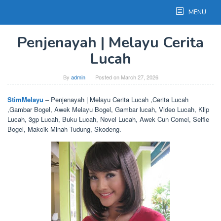
Skip
MENU
to
content
Penjenayah | Melayu Cerita
Lucah
By
admin
Posted on
March 27, 2026
StimMelayu
– Penjenayah | Melayu Cerita Lucah ,Cerita Lucah
,Gambar Bogel, Awek Melayu Bogel, Gambar lucah, Video Lucah, Klip
Lucah, 3gp Lucah, Buku Lucah, Novel Lucah, Awek Cun Comel, Selfie
Bogel, Makcik Minah Tudung, Skodeng.