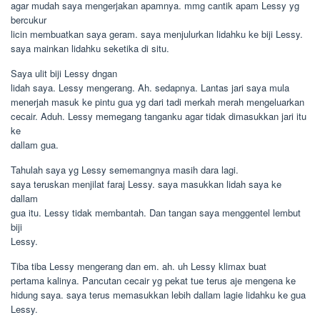
agar mudah saya mengerjakan apamnya. mmg cantik apam Lessy yg
bercukur
licin membuatkan saya geram. saya menjulurkan lidahku ke biji Lessy.
saya mainkan lidahku seketika di situ.
Saya ulit biji Lessy dngan
lidah saya. Lessy mengerang. Ah. sedapnya. Lantas jari saya mula
menerjah masuk ke pintu gua yg dari tadi merkah merah mengeluarkan
cecair. Aduh. Lessy memegang tanganku agar tidak dimasukkan jari itu
ke
dallam gua.
Tahulah saya yg Lessy sememangnya masih dara lagi.
saya teruskan menjilat faraj Lessy. saya masukkan lidah saya ke
dallam
gua itu. Lessy tidak membantah. Dan tangan saya menggentel lembut
biji
Lessy.
Tiba tiba Lessy mengerang dan em. ah. uh Lessy klimax buat
pertama kalinya. Pancutan cecair yg pekat tue terus aje mengena ke
hidung saya. saya terus memasukkan lebih dallam lagie lidahku ke gua
Lessy.