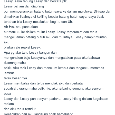
Lessy. saya tenung Lessy dan berkata plz.
Lessy paham dan diaorang
pun membenamkan batang butuh saya ke dallam mulutnya. Dihisap dan
dimainkan lidahnya di keliling kepala batang butuh saya. saya tidak
tertahan bila Lessy melakukan begittu dan Uh.
Ah His. aku pancutkan
air mani ku ke dallam mulut Lessy. Lessy terperanjat dan terus
mengeluarkan batang butuh aku dari mulutnya. Lessy hampir muntah.
aku
biarkan aje reaksi Lessy.
Apa yg aku tahu Lessy bangun dan
mengenakan baju kebayanya dan mengatakan pada aku bahawa
diaorang mahu
balik. Aku tarik Lessy dan mencium lembut dan tanganku meramas
lembut
tetek besar nya.
Lessy membalas dan terus menolak aku dan berkata
sudahlah. orang mahu balik nie. aku terbaring semula. aku senyum
pada
Lessy dan Lessy pun senyum padaku. Lessy hilang dallam kegelapan
malam
dan aku terus tertidur.
Keesokkan hari aku langsung tidak berpeluang