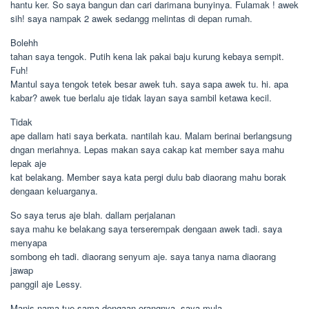
hantu ker. So saya bangun dan cari darimana bunyinya. Fulamak ! awek
sih! saya nampak 2 awek sedangg melintas di depan rumah.
Bolehh
tahan saya tengok. Putih kena lak pakai baju kurung kebaya sempit.
Fuh!
Mantul saya tengok tetek besar awek tuh. saya sapa awek tu. hi. apa
kabar? awek tue berlalu aje tidak layan saya sambil ketawa kecil.
Tidak
ape dallam hati saya berkata. nantilah kau. Malam berinai berlangsung
dngan meriahnya. Lepas makan saya cakap kat member saya mahu
lepak aje
kat belakang. Member saya kata pergi dulu bab diaorang mahu borak
dengaan keluarganya.
So saya terus aje blah. dallam perjalanan
saya mahu ke belakang saya terserempak dengaan awek tadi. saya
menyapa
sombong eh tadi. diaorang senyum aje. saya tanya nama diaorang
jawap
panggil aje Lessy.
Manis nama tue sama dengaan orangnya. saya mula