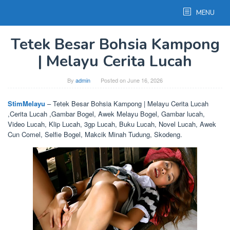
Skip
MENU
to
content
Tetek Besar Bohsia Kampong
| Melayu Cerita Lucah
By
admin
Posted on
June 16, 2026
StimMelayu
– Tetek Besar Bohsia Kampong | Melayu Cerita Lucah
,Cerita Lucah ,Gambar Bogel, Awek Melayu Bogel, Gambar lucah,
Video Lucah, Klip Lucah, 3gp Lucah, Buku Lucah, Novel Lucah, Awek
Cun Comel, Selfie Bogel, Makcik Minah Tudung, Skodeng.