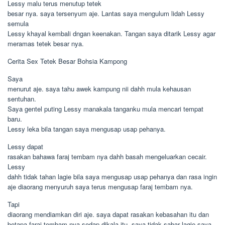
Lessy malu terus menutup tetek
besar nya. saya tersenyum aje. Lantas saya mengulum lidah Lessy
semula
Lessy khayal kembali dngan keenakan. Tangan saya ditarik Lessy agar
meramas tetek besar nya.
Cerita Sex Tetek Besar Bohsia Kampong
Saya
menurut aje. saya tahu awek kampung nii dahh mula kehausan
sentuhan.
Saya gentel puting Lessy manakala tanganku mula mencari tempat
baru.
Lessy leka bila tangan saya mengusap usap pehanya.
Lessy dapat
rasakan bahawa faraj tembam nya dahh basah mengeluarkan cecair.
Lessy
dahh tidak tahan lagie bila saya mengusap usap pehanya dan rasa ingin
aje diaorang menyuruh saya terus mengusap faraj tembam nya.
Tapi
diaorang mendiamkan diri aje. saya dapat rasakan kebasahan itu dan
betapa faraj tembam nya sedap dikala itu. saya tidak sabar lagie saya