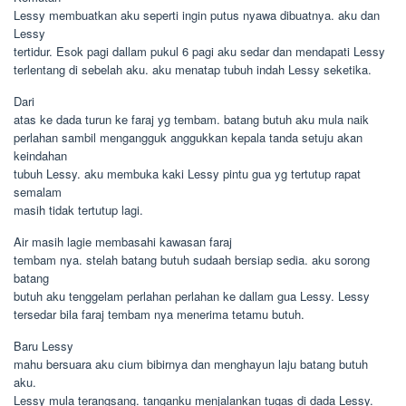
Lessy membuatkan aku seperti ingin putus nyawa dibuatnya. aku dan
Lessy
tertidur. Esok pagi dallam pukul 6 pagi aku sedar dan mendapati Lessy
terlentang di sebelah aku. aku menatap tubuh indah Lessy seketika.
Dari
atas ke dada turun ke faraj yg tembam. batang butuh aku mula naik
perlahan sambil mengangguk anggukkan kepala tanda setuju akan
keindahan
tubuh Lessy. aku membuka kaki Lessy pintu gua yg tertutup rapat
semalam
masih tidak tertutup lagi.
Air masih lagie membasahi kawasan faraj
tembam nya. stelah batang butuh sudaah bersiap sedia. aku sorong
batang
butuh aku tenggelam perlahan perlahan ke dallam gua Lessy. Lessy
tersedar bila faraj tembam nya menerima tetamu butuh.
Baru Lessy
mahu bersuara aku cium bibirnya dan menghayun laju batang butuh
aku.
Lessy mula terangsang. tanganku menjalankan tugas di dada Lessy.