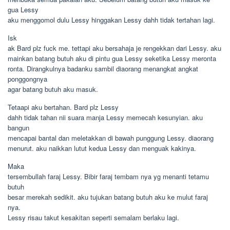
gua Lessy
aku menggomol dulu Lessy hinggakan Lessy dahh tidak tertahan lagi.
Isk
ak Bard plz fuck me. tettapi aku bersahaja je rengekkan dari Lessy. aku
mainkan batang butuh aku di pintu gua Lessy seketika Lessy meronta
ronta. Dirangkulnya badanku sambil diaorang menangkat angkat
ponggongnya
agar batang butuh aku masuk.
Tetaapi aku bertahan. Bard plz Lessy
dahh tidak tahan nii suara manja Lessy memecah kesunyian. aku
bangun
mencapai bantal dan meletakkan di bawah punggung Lessy. diaorang
menurut. aku naikkan lutut kedua Lessy dan menguak kakinya.
Maka
tersembullah faraj Lessy. Bibir faraj tembam nya yg menanti tetamu
butuh
besar merekah sedikit. aku tujukan batang butuh aku ke mulut faraj
nya.
Lessy risau takut kesakitan seperti semalam berlaku lagi.