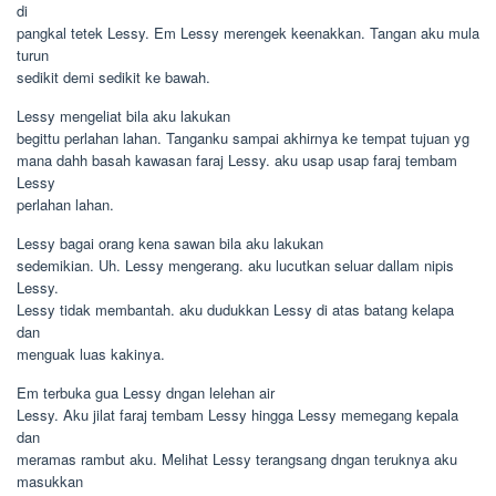
di
pangkal tetek Lessy. Em Lessy merengek keenakkan. Tangan aku mula
turun
sedikit demi sedikit ke bawah.
Lessy mengeliat bila aku lakukan
begittu perlahan lahan. Tanganku sampai akhirnya ke tempat tujuan yg
mana dahh basah kawasan faraj Lessy. aku usap usap faraj tembam
Lessy
perlahan lahan.
Lessy bagai orang kena sawan bila aku lakukan
sedemikian. Uh. Lessy mengerang. aku lucutkan seluar dallam nipis
Lessy.
Lessy tidak membantah. aku dudukkan Lessy di atas batang kelapa
dan
menguak luas kakinya.
Em terbuka gua Lessy dngan lelehan air
Lessy. Aku jilat faraj tembam Lessy hingga Lessy memegang kepala
dan
meramas rambut aku. Melihat Lessy terangsang dngan teruknya aku
masukkan