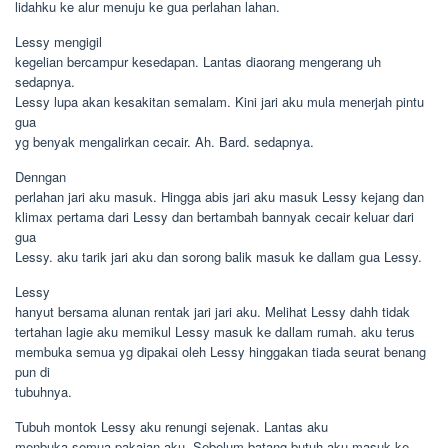
lidahku ke alur menuju ke gua perlahan lahan.
Lessy mengigil
kegelian bercampur kesedapan. Lantas diaorang mengerang uh
sedapnya.
Lessy lupa akan kesakitan semalam. Kini jari aku mula menerjah pintu
gua
yg benyak mengalirkan cecair. Ah. Bard. sedapnya.
Denngan
perlahan jari aku masuk. Hingga abis jari aku masuk Lessy kejang dan
klimax pertama dari Lessy dan bertambah bannyak cecair keluar dari
gua
Lessy. aku tarik jari aku dan sorong balik masuk ke dallam gua Lessy.
Lessy
hanyut bersama alunan rentak jari jari aku. Melihat Lessy dahh tidak
tertahan lagie aku memikul Lessy masuk ke dallam rumah. aku terus
membuka semua yg dipakai oleh Lessy hinggakan tiada seurat benang
pun di
tubuhnya.
Tubuh montok Lessy aku renungi sejenak. Lantas aku
menbuka semua pakaian aku. Sebelum batang butuh aku masuk ke