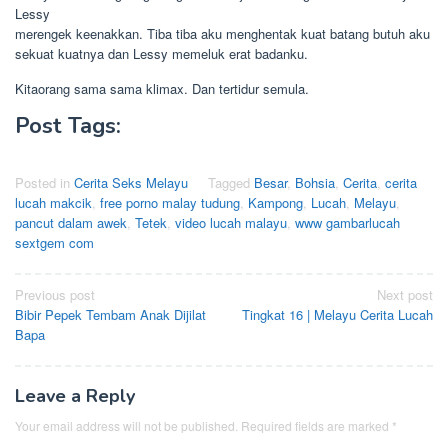
Lessy
merengek keenakkan. Tiba tiba aku menghentak kuat batang butuh aku
sekuat kuatnya dan Lessy memeluk erat badanku.
Kitaorang sama sama klimax. Dan tertidur semula.
Post Tags:
Posted in
Cerita Seks Melayu
Tagged
Besar
,
Bohsia
,
Cerita
,
cerita
lucah makcik
,
free porno malay tudung
,
Kampong
,
Lucah
,
Melayu
,
pancut dalam awek
,
Tetek
,
video lucah malayu
,
www gambarlucah
sextgem com
Post
Previous post
Next post
Bibir Pepek Tembam Anak Dijilat
Tingkat 16 | Melayu Cerita Lucah
navigation
Bapa
Leave a Reply
Your email address will not be published.
Required fields are marked
*