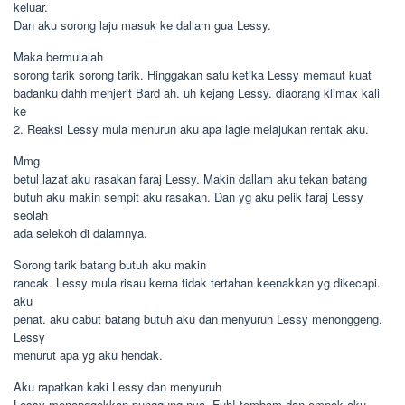
keluar.
Dan aku sorong laju masuk ke dallam gua Lessy.
Maka bermulalah
sorong tarik sorong tarik. Hinggakan satu ketika Lessy memaut kuat
badanku dahh menjerit Bard ah. uh kejang Lessy. diaorang klimax kali
ke
2. Reaksi Lessy mula menurun aku apa lagie melajukan rentak aku.
Mmg
betul lazat aku rasakan faraj Lessy. Makin dallam aku tekan batang
butuh aku makin sempit aku rasakan. Dan yg aku pelik faraj Lessy
seolah
ada selekoh di dalamnya.
Sorong tarik batang butuh aku makin
rancak. Lessy mula risau kerna tidak tertahan keenakkan yg dikecapi.
aku
penat. aku cabut batang butuh aku dan menyuruh Lessy menonggeng.
Lessy
menurut apa yg aku hendak.
Aku rapatkan kaki Lessy dan menyuruh
Lessy menonggekkan punggung nya. Fuh! tembam dan empok aku