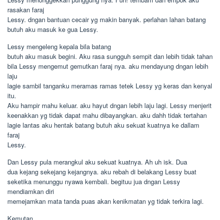
rasakan faraj
Lessy. dngan bantuan cecair yg makin banyak. perlahan lahan batang
butuh aku masuk ke gua Lessy.
Lessy mengeleng kepala bila batang
butuh aku masuk begini. Aku rasa sungguh sempit dan lebih tidak tahan
bila Lessy mengemut gemutkan faraj nya. aku mendayung dngan lebih
laju
lagie sambil tanganku meramas ramas tetek Lessy yg keras dan kenyal
itu.
Aku hampir mahu keluar. aku hayut dngan lebih laju lagi. Lessy menjerit
keenakkan yg tidak dapat mahu dibayangkan. aku dahh tidak tertahan
lagie lantas aku hentak batang butuh aku sekuat kuatnya ke dallam
faraj
Lessy.
Dan Lessy pula merangkul aku sekuat kuatnya. Ah uh isk. Dua
dua kejang sekejang kejangnya. aku rebah di belakang Lessy buat
seketika menunggu nyawa kembali. begituu jua dngan Lessy
mendiamkan diri
memejamkan mata tanda puas akan kenikmatan yg tidak terkira lagi.
Kemutan