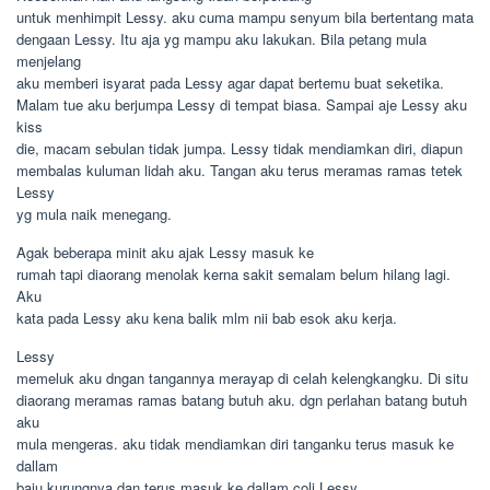
untuk menhimpit Lessy. aku cuma mampu senyum bila bertentang mata
dengaan Lessy. Itu aja yg mampu aku lakukan. Bila petang mula
menjelang
aku memberi isyarat pada Lessy agar dapat bertemu buat seketika.
Malam tue aku berjumpa Lessy di tempat biasa. Sampai aje Lessy aku
kiss
die, macam sebulan tidak jumpa. Lessy tidak mendiamkan diri, diapun
membalas kuluman lidah aku. Tangan aku terus meramas ramas tetek
Lessy
yg mula naik menegang.
Agak beberapa minit aku ajak Lessy masuk ke
rumah tapi diaorang menolak kerna sakit semalam belum hilang lagi.
Aku
kata pada Lessy aku kena balik mlm nii bab esok aku kerja.
Lessy
memeluk aku dngan tangannya merayap di celah kelengkangku. Di situ
diaorang meramas ramas batang butuh aku. dgn perlahan batang butuh
aku
mula mengeras. aku tidak mendiamkan diri tanganku terus masuk ke
dallam
baju kurungnya dan terus masuk ke dallam coli Lessy.